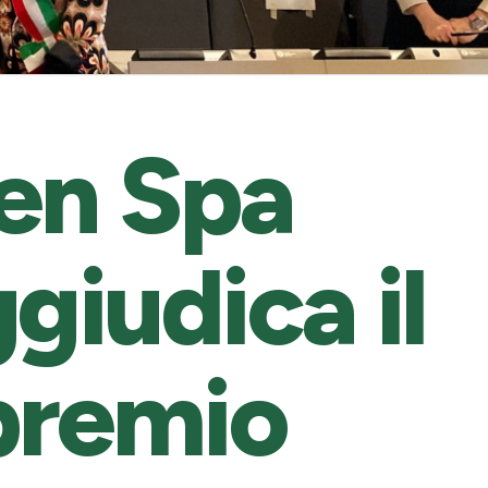
en Spa
ggiudica il
premio