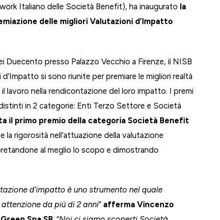
ork Italiano delle Società Benefit), ha inaugurato
la
emiazione delle migliori Valutazioni d’Impatto
ei Duecento presso Palazzo Vecchio a Firenze, il NISB
 d’Impatto si sono riunite per premiare le migliori realtà
l lavoro nella rendicontazione del loro impatto. I premi
istinti in 2 categorie: Enti Terzo Settore e Società
a il primo premio della categoria Società Benefit
e la rigorosità nell’attuazione della valutazione
rpretandone al meglio lo scopo e dimostrando
utazione d’impatto è uno strumento nel quale
attenzione da più di 2 anni
”
afferma Vincenzo
rGreen Spa SB
. “
Noi ci siamo scoperti Società