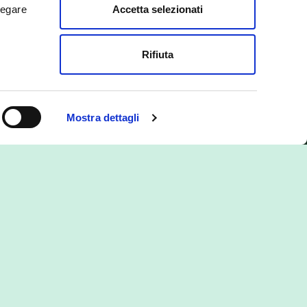
Accetta selezionati
negare
Rifiuta
Mostra dettagli
ioni
Contattaci
ForGreen Spa Società Benefit
Via Evangelista Torricelli, 37
37136 Verona (VR)
Orari di apertura:
da lunedì a venerdì, 9-13 | 14-18
 premio
T: +39 045 8762600 – F: +39 045
 come
8762601
istinta per
E:
forgreen@forgreen.it
 impatto
PEC istituzionale:
forgreenspa@pec.it
er la
PEC clienti e controparti: