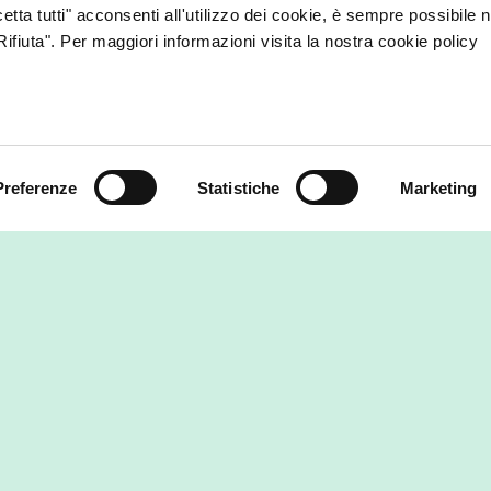
etta tutti" acconsenti all'utilizzo dei cookie, è sempre possibile 
ifiuta". Per maggiori informazioni visita la nostra cookie policy
Preferenze
Statistiche
Marketing
gia rinnovabile che
Programmi e certificaz
ciamo
no produciamo energia rinnovabile
i impianti e con quelli dei
 dai quali la acquistiamo. È anche
Vincitori Impact Award 2021
:
nostro impegno verso la transizione
ForGreen si è aggiudicata il primo
.
della categoria
Società Benefit
,
realtà che più di tutte si è contradd
la
rendicontazione del proprio
durante l’anno 2020
. Premiata p