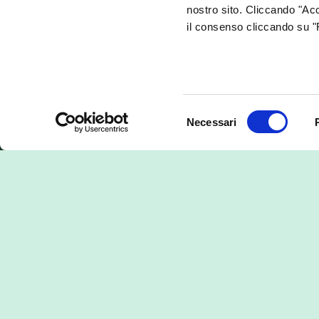
Comunicato stampa
(.doc)
nostro sito. Cliccando "Acc
Foto della premiazione
(.jpg)
il consenso cliccando su "R
Selezione
Necessari
del
Energia rinnovabile
L’ener
consenso
certificata e tracciabile
produ
Ogni gior
con i nostr
produttori
questo il 
energetica
EKOenergy
: la nostra energia rinnovabile è
certificata a livello internazionale