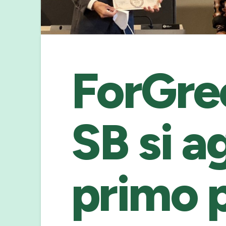
ForGre
SB si a
primo 