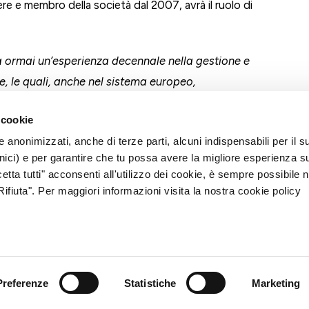
ere e membro della società dal 2007, avrà il ruolo di
ormai un’esperienza decennale nella gestione e
, le quali, anche nel sistema europeo,
izione. –
afferma il DG Gabriele Nicolis
– In
 cookie
terizza in una logica di sviluppo e condivisione di
e anonimizzati, anche di terze parti, alcuni indispensabili per il s
e imprese, oltre a rappresentare anche un punto su
ici) e per garantire che tu possa avere la migliore esperienza s
ni. Mi riferisco alla gestione di elementi di forte
etta tutti" acconsenti all'utilizzo dei cookie, è sempre possibile 
a società, al fine di promuovere il giusto
ifiuta". Per maggiori informazioni visita la nostra cookie policy
ti i membri delle nostre Comunità energetiche”.
la difesa e la valorizzazione dell’esperienza
viluppare e affermare, tra le prime in Italia, le proprie
 Comunità energetiche sostenibili attraverso la
Preferenze
Statistiche
Marketing
o di energia rinnovabile.