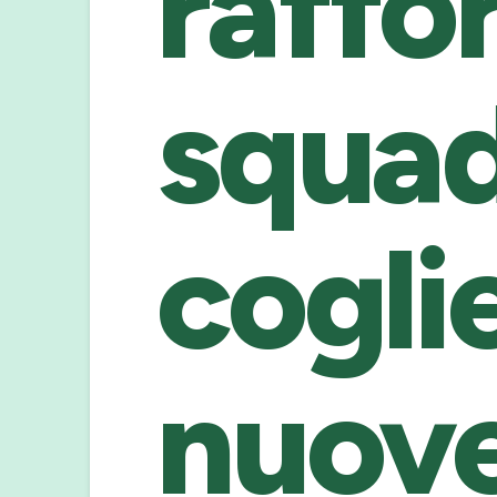
raffor
squad
coglie
nuov