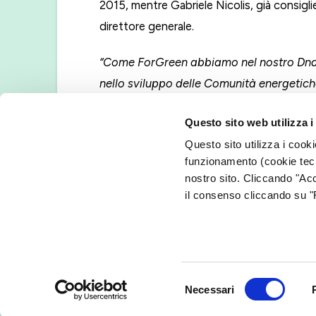
2015, mentre Gabriele Nicolis, già consigli
direttore generale.
“Come ForGreen abbiamo nel nostro Dna 
nello sviluppo delle Comunità energetiche
rappresentano un forte elemento di trans
Questo sito web utilizza i
ForGreen, la Comunità energetica si carat
Questo sito utilizza i cooki
un modello innovativo rivolto a persone 
funzionamento (cookie tecn
cui abbiamo lavorato molto negli ultimi an
nostro sito. Cliccando "Acc
digitalizzazione e industrializzazione dell
il consenso cliccando su "R
coinvolgimento e la partecipazione di tut
Il nuovo Cda, coeso, assicura fin da subito 
consolidata che ha permesso a ForGreen di s
Selezione
capacità nella costruzione e promozione di
Necessari
del
condivisione della produzione e del consum
consenso