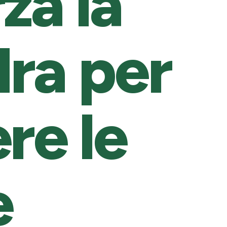
za la
ra per
re le
e