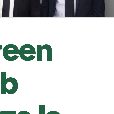
reen
Sb