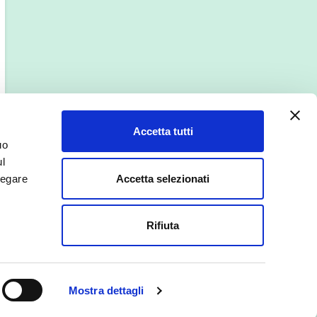
Accetta tutti
uo
ul
Accetta selezionati
negare
Rifiuta
Mostra dettagli