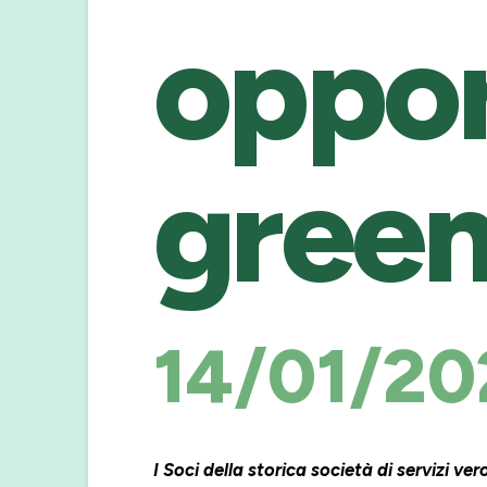
oppor
gree
14/01/20
I Soci della storica società di servizi ver