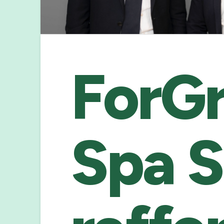
ForG
Spa 