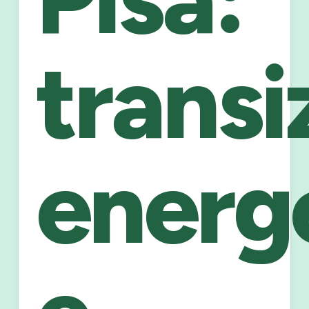
transi
energ