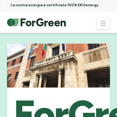
La nostra energia è certificata 100% EKOenergy
ForGreen
Nav
Spa
Società
Benefit
ForGr