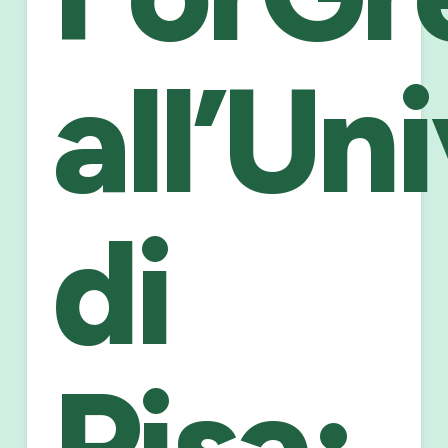
all’Un
di
Pisa: