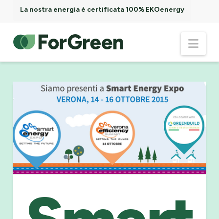
La nostra energia è certificata 100% EKOenergy
ForGreen
Nav
Spa
Società
Benefit