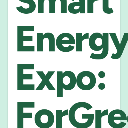
Smart
Energ
Expo:
ForGre