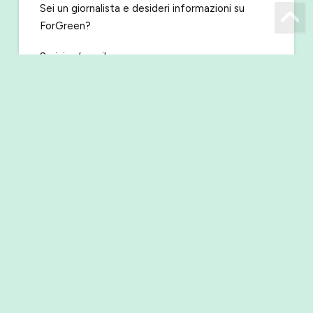
Sei un giornalista e desideri informazioni su
ForGreen?
Scrivi un’email a
press@forgreen.it
oppure chiama il numero
045 8762 624
Energia rinnovabile certificata e tracciabile