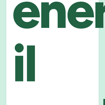
ene
il