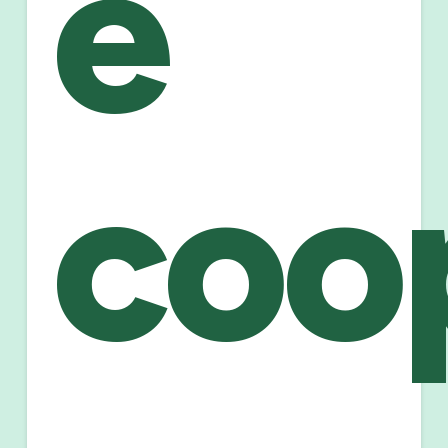
e
coo