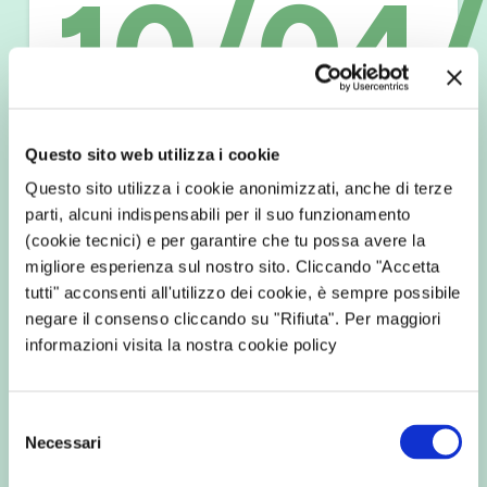
10/04
Questo sito web utilizza i cookie
Questo sito utilizza i cookie anonimizzati, anche di terze
L’evento di Legacoop FVG dedicato
parti, alcuni indispensabili per il suo funzionamento
(cookie tecnici) e per garantire che tu possa avere la
al ruolo della finanza cooperativa
migliore esperienza sul nostro sito. Cliccando "Accetta
nello sviluppo di modelli energetici
tutti" acconsenti all'utilizzo dei cookie, è sempre possibile
sostenibili e partecipati
negare il consenso cliccando su "Rifiuta". Per maggiori
informazioni visita la nostra cookie policy
Il tema della
finanza cooperativa applicata
alla transizione energetica
è stato al centro
Selezione
dell’evento
“Strumenti di finanza cooperativa:
Necessari
del
da Coopfond a CFI, da Fin4coop a
consenso