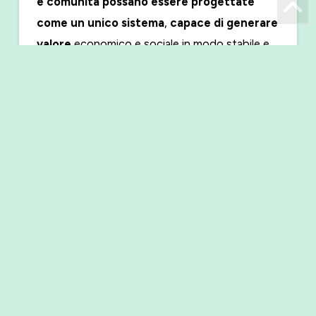
e comunità possano essere progettate
come un unico sistema
,
capace di generare
valore
economico e sociale in modo stabile e
duraturo.
Contatti stampa
Sei un giornalista e desideri informazioni su
ForGreen?
Scrivi un’email a
press@forgreen.it