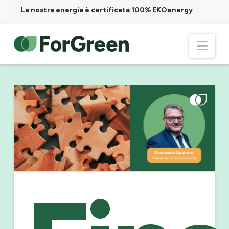
La nostra energia è certificata 100% EKOenergy
ForGreen
Nav
Spa
Società
Benefit