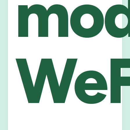
mod
WeF