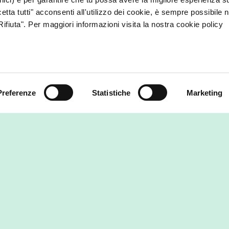
etta tutti" acconsenti all'utilizzo dei cookie, è sempre possibile 
ifiuta". Per maggiori informazioni visita la nostra cookie policy
gia rinnovabile che
Programmi e certificaz
ciamo
no produciamo energia rinnovabile
Preferenze
Statistiche
Marketing
i impianti e con quelli dei
 dai quali la acquistiamo. È anche
Vincitori Impact Award 2021
:
nostro impegno verso la transizione
ForGreen si è aggiudicata il primo
.
della categoria
Società Benefit
,
realtà che più di tutte si è contradd
la
rendicontazione del proprio
durante l’anno 2020
. Premiata p
completezza, la profondità di analis
rigorosità nell’attuazione della val
d’impatto.