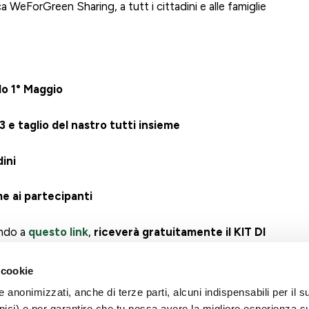
a WeForGreen Sharing, a tutt i cittadini e alle famiglie
lo 1° Maggio
 e taglio del nastro tutti insieme
dini
e ai partecipanti
ando a
questo link
,
riceverà gratuitamente il
KIT DI
rsina, la presentazione del progetto e una guida alla
 cookie
e anonimizzati, anche di terze parti, alcuni indispensabili per il s
ici) e per garantire che tu possa avere la migliore esperienza s