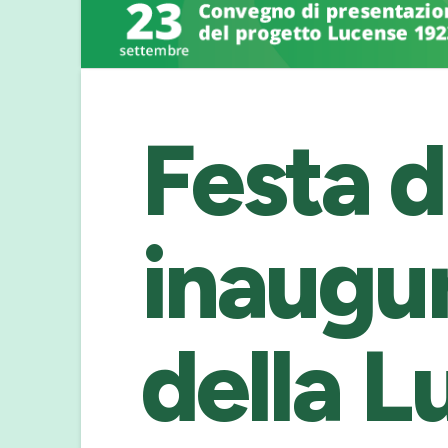
Festa d
inaugu
della L