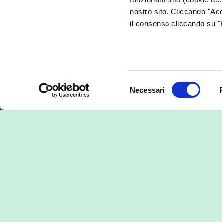
nostro sito. Cliccando "Acc
il consenso cliccando su "R
Energia rinnovabile
L’ener
certificata e tracciabile
produ
Selezione
Ogni gior
Necessari
del
con i nostr
consenso
produttori
questo il 
energetica
EKOenergy
: la nostra energia rinnovabile è
certificata a livello internazionale