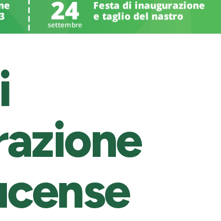
i
razione
ucense