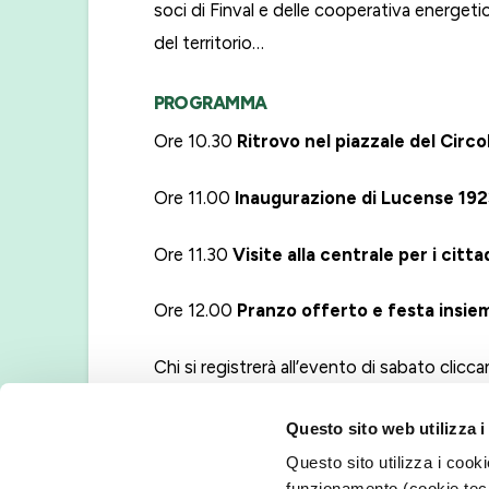
soci di Finval e delle cooperativa energetic
del territorio…
PROGRAMMA
Ore 10.30
Ritrovo nel piazzale del Circo
Ore 11.00
Inaugurazione di Lucense 1923
Ore 11.30
Visite alla centrale per i citta
Ore 12.00
Pranzo offerto e festa insiem
Chi si registrerà all’evento di sabato clicc
INAUGURAZIONE
composto da forbici, bo
Questo sito web utilizza i
bolletta elettrica.
Questo sito utilizza i cooki
funzionamento (cookie tecn