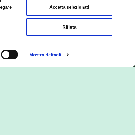
Accetta selezionati
negare
Rifiuta
ioni
Contattaci
ForGreen Spa Società Benefit
Via Evangelista Torricelli, 37
Mostra dettagli
37136 Verona (VR)
Orari di apertura:
da lunedì a venerdì, 9-13 | 14-18
 premio
T: +39 045 8762600 – F: +39 045
 come
8762601
istinta per
E:
forgreen@forgreen.it
 impatto
PEC istituzionale:
forgreenspa@pec.it
er la
PEC clienti e controparti:
i e la
relazioni.forgreen@pec.it
utazione
Seguici su
Linkedin