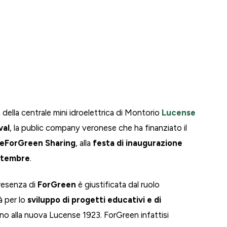
ca della centrale mini idroelettrica di Montorio
Lucense
val
, la public company veronese che ha finanziato il
eForGreen Sharing
, alla
festa di inaugurazione
ttembre
.
presenza di
ForGreen
è giustificata dal ruolo
à per lo
sviluppo di progetti educativi e di
no alla nuova Lucense 1923. ForGreen infattisi